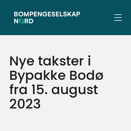
Gå
Gå
til
til
hovedinnhold
søk
Meny
Nye takster i
Bypakke Bodø
fra 15. august
2023