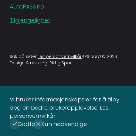
AutoPASS.no
Tilgjengelighet
Søk på siden
Les personvernvilkår
BPS Nord © 2026
Design & utvikling:
Riktig Spor
Vi bruker informasjonskapsler for å tilby
deg en bedre brukeropplevelse.
Les
personvernvilkår
.
Godta
Kun nødvendige