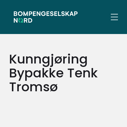
Gå
Gå
til
til
hovedinnhold
søk
Meny
Kunngjøring
Bypakke Tenk
Tromsø