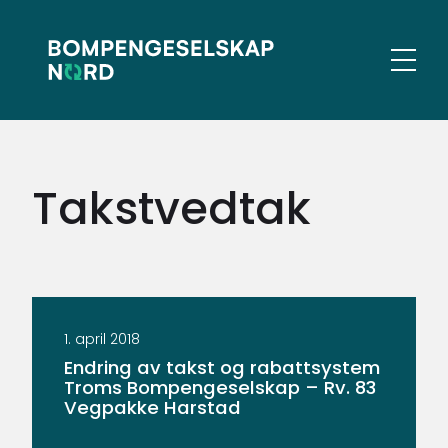
Gå
Gå
til
til
hovedinnhold
søk
Meny
Takstvedtak
1. april 2018
Endring av takst og rabattsystem
Troms Bompengeselskap – Rv. 83
Vegpakke Harstad